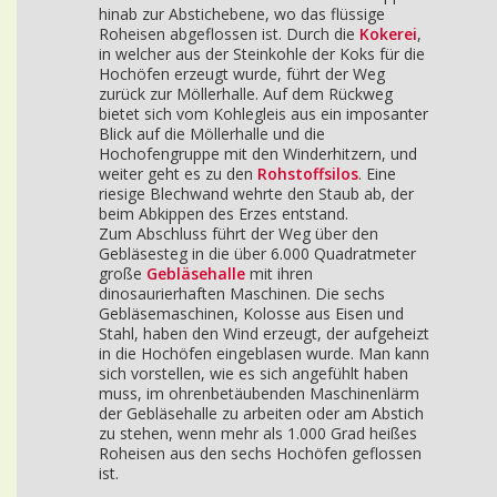
hinab zur Abstichebene, wo das flüssige
Roheisen abgeflossen ist. Durch die
Kokerei
,
in welcher aus der Steinkohle der Koks für die
Hochöfen erzeugt wurde, führt der Weg
zurück zur Möllerhalle. Auf dem Rückweg
bietet sich vom Kohlegleis aus ein imposanter
Blick auf die Möllerhalle und die
Hochofengruppe mit den Winderhitzern, und
weiter geht es zu den
Rohstoffsilos
. Eine
riesige Blechwand wehrte den Staub ab, der
beim Abkippen des Erzes entstand.
Zum Abschluss führt der Weg über den
Gebläsesteg in die über 6.000 Quadratmeter
große
Gebläsehalle
mit ihren
dinosaurierhaften Maschinen. Die sechs
Gebläsemaschinen, Kolosse aus Eisen und
Stahl, haben den Wind erzeugt, der aufgeheizt
in die Hochöfen eingeblasen wurde. Man kann
sich vorstellen, wie es sich angefühlt haben
muss, im ohrenbetäubenden Maschinenlärm
der Gebläsehalle zu arbeiten oder am Abstich
zu stehen, wenn mehr als 1.000 Grad heißes
Roheisen aus den sechs Hochöfen geflossen
ist.