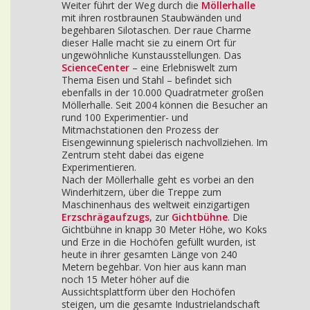
Weiter führt der Weg durch die
Möllerhalle
mit ihren rostbraunen Staubwänden und
begehbaren Silotaschen. Der raue Charme
dieser Halle macht sie zu einem Ort für
ungewöhnliche Kunstausstellungen. Das
ScienceCenter
– eine Erlebniswelt zum
Thema Eisen und Stahl – befindet sich
ebenfalls in der 10.000 Quadratmeter großen
Möllerhalle. Seit 2004 können die Besucher an
rund 100 Experimentier- und
Mitmachstationen den Prozess der
Eisengewinnung spielerisch nachvollziehen. Im
Zentrum steht dabei das eigene
Experimentieren.
Nach der Möllerhalle geht es vorbei an den
Winderhitzern, über die Treppe zum
Maschinenhaus des weltweit einzigartigen
Erzschrägaufzugs
, zur
Gichtbühne
. Die
Gichtbühne in knapp 30 Meter Höhe, wo Koks
und Erze in die Hochöfen gefüllt wurden, ist
heute in ihrer gesamten Länge von 240
Metern begehbar. Von hier aus kann man
noch 15 Meter höher auf die
Aussichtsplattform über den Hochöfen
steigen, um die gesamte Industrielandschaft