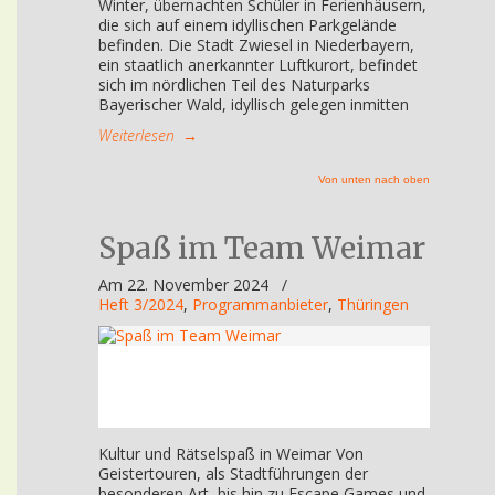
Winter, übernachten Schüler in Ferienhäusern,
die sich auf einem idyllischen Parkgelände
befinden. Die Stadt Zwiesel in Niederbayern,
ein staatlich anerkannter Luftkurort, befindet
sich im nördlichen Teil des Naturparks
Bayerischer Wald, idyllisch gelegen inmitten
Weiterlesen
→
Von unten nach oben
Spaß im Team Weimar
Am 22. November 2024
/
Heft 3/2024
,
Programmanbieter
,
Thüringen
Kultur und Rätselspaß in Weimar Von
Geistertouren, als Stadtführungen der
besonderen Art, bis hin zu Escape Games und