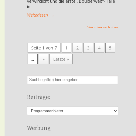
verwirklicht und die erste „Boulderwelt“-Halle
in
Weiterlesen
→
Von unten nach oben
Seite 1 von 7
1
2
3
4
5
...
»
Letzte »
Beiträge:
Werbung