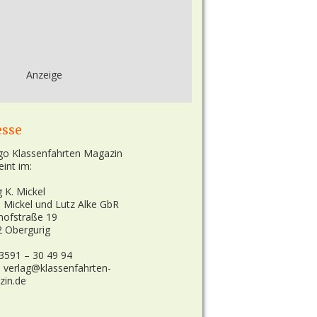
Anzeige
esse
eint im:
g K. Mickel
n Mickel und Lutz Alke GbR
hofstraße 19
 Obergurig
03591 – 30 49 94
: verlag@klassenfahrten-
zin.de