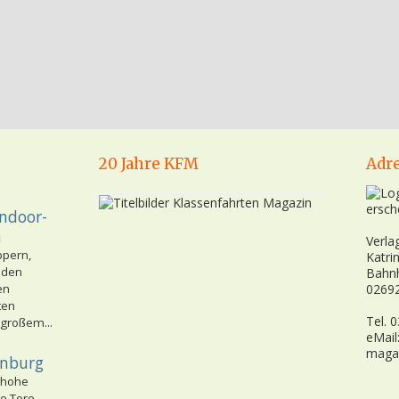
20 Jahre KFM
Adr
ersch
Indoor-
n
Verla
ppern,
Katri
nden
Bahn
en
02692
ten
Tel. 
 großem...
eMail
maga
enburg
 hohe
e Tore