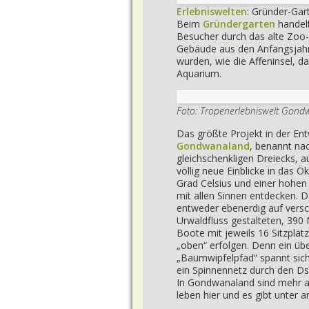
Erlebniswelten
: Gründer-Gar
Beim
Gründergarten
handelt
Besucher durch das alte Zoo-
Gebäude aus den Anfangsjahr
wurden, wie die Affeninsel, 
Aquarium.
Foto: Tropenerlebniswelt Gond
Das größte Projekt in der Ent
Gondwanaland
, benannt na
gleichschenkligen Dreiecks, 
völlig neue Einblicke in das 
Grad Celsius und einer hohen
mit allen Sinnen entdecken. D
entweder ebenerdig auf vers
Urwaldfluss gestalteten, 390
Boote mit jeweils 16 Sitzplät
„oben“ erfolgen. Denn ein üb
„Baumwipfelpfad“ spannt sich
ein Spinnennetz durch den Ds
In Gondwanaland sind mehr al
leben hier und es gibt unter