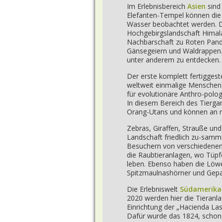
Im Erlebnisbereich
Asien
sind 
Elefanten-Tempel können die 
Wasser beobachtet werden. D
Hochgebirgslandschaft Himala
Nachbarschaft zu Roten Panda
Gänsegeiern und Waldrappen. 
unter anderem zu entdecken.
Der erste komplett fertigges
weltweit einmalige Menschena
für evolutionäre Anthro-polo
In diesem Bereich des Tierga
Orang-Utans und können an m
Zebras, Giraffen, Strauße u
Landschaft friedlich zu-samme
Besuchern von verschiedenen
die Raubtieranlagen, wo Tüpf
leben. Ebenso haben die Löwe
Spitzmaulnashörner und Gepar
Die Erlebniswelt
Südamerika
2020 werden hier die Tieranla
Einrichtung der „Hacienda La
Dafür wurde das 1824, schon 