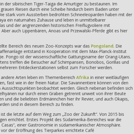
in der sibirischen Tiger-Taiga die Amurtiger zu bestaunen. Im
grauen Riesen durch eine Scheibe hindurch beim Baden unter
ie stark vom Aussterben bedrohten Schneeleoparden haben mit der
ya ein naturnahes Zuhause und leben in unmittelbarer
s und der angrenzenden historischen Freiflugvoliere mit
Aber auch Lippenbären, Anoas und Przewalski-Pferde gibt es hier
tellte Bereich des neuen Zoo-Konzepts war das
Pongoland
. Die
ffenanlage entstand in Kooperation mit dem Max-Planck-Institut
gie. Pongo ist der wissenschaftliche Gattungsname der Orang-Utans.
rtens treffen die Besucher auf Schimpansen, Bonobos, Gorillas und
ehreren Entdeckerstationen selbst zum Forscher werden.
nd andere Arten leben im Themenbereich
Afrika
in einer weitläufigen
n, fast wie in der freien Natur. Die Savannentiere können von den
 Aussichtspunkten beobachtet werden. Gleich nebenan befinden sich
elhyänen nur durch einen Graben getrennt unweit von ihrer Beute
n und die beliebten Erdmännchen hier ihr Revier, und auch Okapis,
den sind in diesem Bereich zu finden.
ist die letzte auf dem Weg zum „Zoo der Zukunft“. Von 2015 bis
gen errichtet. Erstes Projekt des Südamerika-Bereiches war die
s Casas“, einer Gastronomie in südamerikanischer Atmosphäre.
vor der Eröffnung des Tierparkes errichtete Café