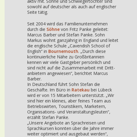
aktiv mit. Söhne und Schwiegertöchter sind
sowohl auf deutscher als auch auf englischer
Seite tätig.
Seit 2004 wird das Familienunternehmen
durch die
Söhne
von Fritz Panke geleitet:
Marcus Barber und Stefan Panke. Sohn
Markus wohnt ganzjährig in England und leitet
die englische Schule „Cavendish School of
English“ in
Bournemouth
. „Durch diese
kontinuierliche Nähe zu Großbritannien
kennen wir viele Gastgeber persönlich und
sind nicht auf die Zusammenarbeit mit Dritt-
anbietern angewiesen“, berichtet Marcus
Barber.
In Deutschland führt Sohn Stefan die
Geschäfte. Im Büro in
Ratekau
bei Lübeck
wird er von 15 Mitarbeitern unterstützt. „Wir
sind hier ein kleines, aber feines Team aus
Betriebswirten, Touristikern, Marketern,
Organisations- und Veranstaltungsleuten“,
erzählt Stefan Panke.
„Unsere Angebote an Sprachreisen und
Sprachkursen konnten über die Jahre immer
weiter optimiert und ausgebaut werden“,