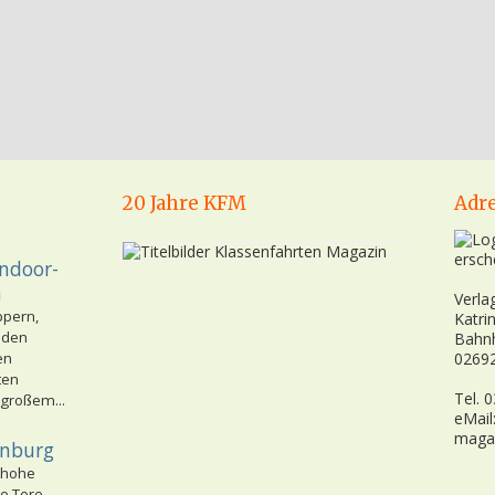
20 Jahre KFM
Adr
ersch
Indoor-
n
Verla
ppern,
Katri
nden
Bahn
en
02692
ten
Tel. 
 großem...
eMail
maga
enburg
 hohe
e Tore