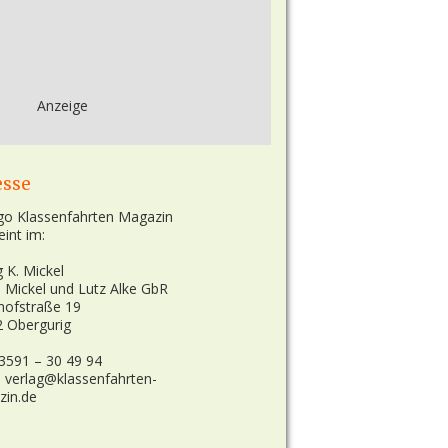
Anzeige
esse
eint im:
g K. Mickel
n Mickel und Lutz Alke GbR
hofstraße 19
 Obergurig
03591 – 30 49 94
: verlag@klassenfahrten-
zin.de