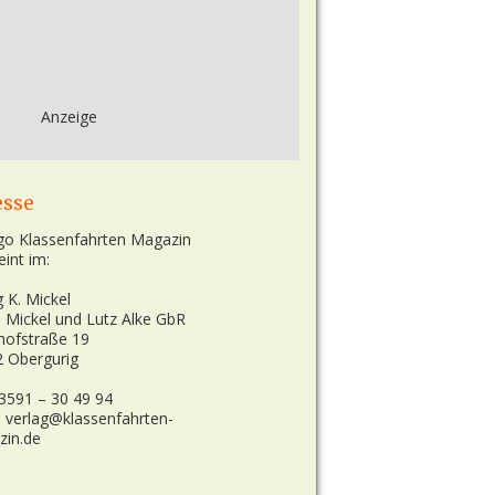
Anzeige
esse
eint im:
g K. Mickel
n Mickel und Lutz Alke GbR
hofstraße 19
 Obergurig
03591 – 30 49 94
: verlag@klassenfahrten-
zin.de