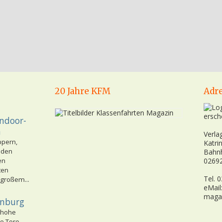
20 Jahre KFM
Adr
ersch
Indoor-
n
Verla
ppern,
Katri
nden
Bahn
en
02692
ten
Tel. 
 großem...
eMail
maga
enburg
 hohe
e Tore