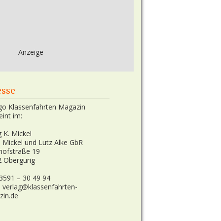
Anzeige
esse
eint im:
g K. Mickel
n Mickel und Lutz Alke GbR
hofstraße 19
 Obergurig
03591 – 30 49 94
: verlag@klassenfahrten-
zin.de