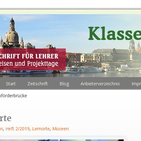
Start
Zeitschrift
Blog
Anbieterverzeichnis
Imp
mförderbrücke
rte
in
,
Heft 2/2019
,
Lernorte
,
Museen