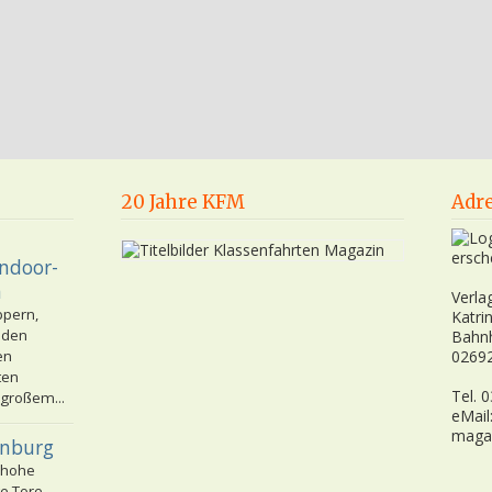
20 Jahre KFM
Adr
ersch
Indoor-
n
Verla
ppern,
Katri
nden
Bahn
en
02692
ten
Tel. 
 großem...
eMail
maga
enburg
 hohe
e Tore