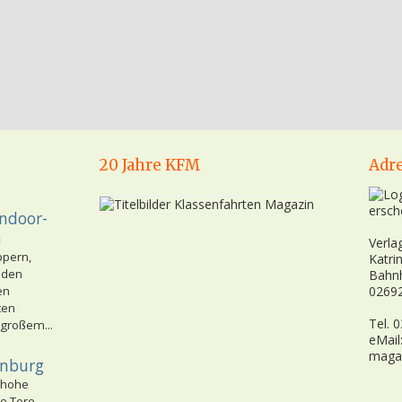
20 Jahre KFM
Adr
ersch
Indoor-
n
Verla
ppern,
Katri
nden
Bahn
en
02692
ten
Tel. 
 großem...
eMail
maga
enburg
 hohe
e Tore