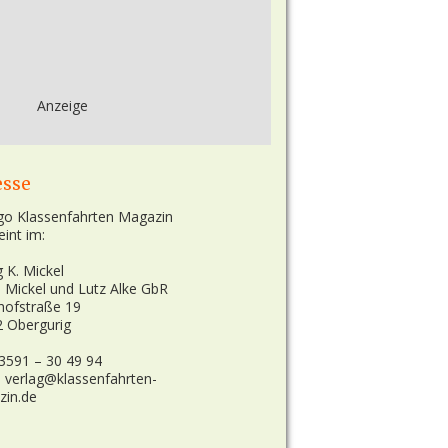
Anzeige
esse
eint im:
g K. Mickel
n Mickel und Lutz Alke GbR
hofstraße 19
 Obergurig
03591 – 30 49 94
: verlag@klassenfahrten-
zin.de