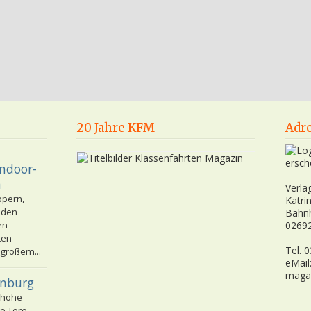
20 Jahre KFM
Adr
ersch
Indoor-
n
Verla
ppern,
Katri
nden
Bahn
en
02692
ten
Tel. 
 großem...
eMail
maga
enburg
 hohe
e Tore