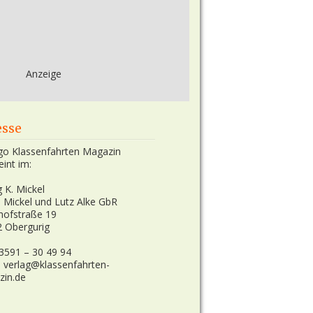
Anzeige
esse
eint im:
g K. Mickel
n Mickel und Lutz Alke GbR
hofstraße 19
 Obergurig
03591 – 30 49 94
: verlag@klassenfahrten-
zin.de