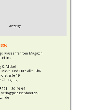
Anzeige
esse
eint im:
g K. Mickel
n Mickel und Lutz Alke GbR
hofstraße 19
 Obergurig
03591 – 30 49 94
: verlag@klassenfahrten-
zin.de