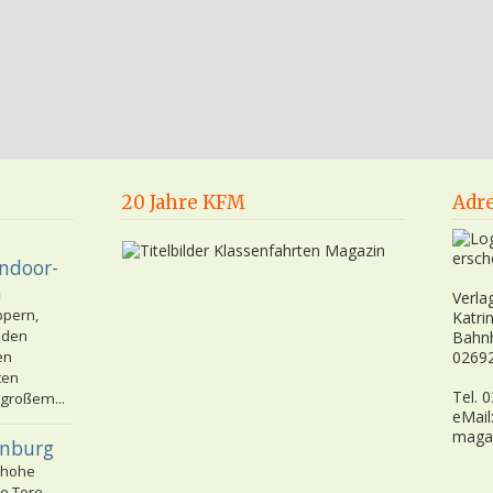
20 Jahre KFM
Adr
ersch
Indoor-
n
Verla
ppern,
Katri
nden
Bahn
en
02692
ten
Tel. 
 großem...
eMail
maga
enburg
 hohe
e Tore