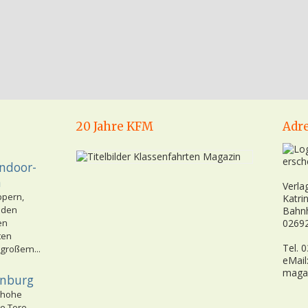
20 Jahre KFM
Adr
ersch
Indoor-
n
Verla
ppern,
Katri
nden
Bahn
en
02692
ten
Tel. 
 großem...
eMail
maga
enburg
 hohe
e Tore