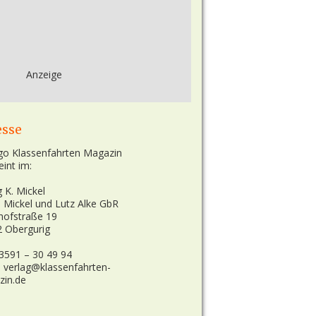
Anzeige
esse
eint im:
g K. Mickel
n Mickel und Lutz Alke GbR
hofstraße 19
 Obergurig
03591 – 30 49 94
: verlag@klassenfahrten-
zin.de