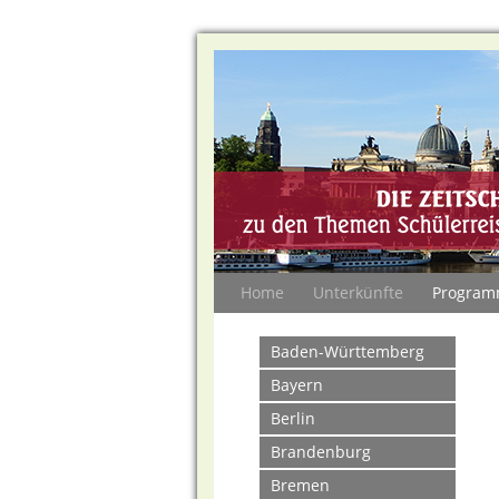
Home
(current)
Unterkünfte
Program
Baden-Württemberg
Bayern
Berlin
Brandenburg
Bremen