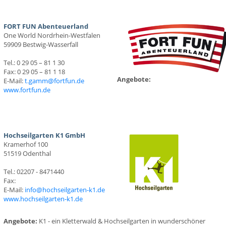
FORT FUN Abenteuerland
One World Nordrhein-Westfalen
59909 Bestwig-Wasserfall
Tel.: 0 29 05 – 81 1 30
Fax: 0 29 05 – 81 1 18
Angebote:
E-Mail:
t.gamm@fortfun.de
www.fortfun.de
Hochseilgarten K1 GmbH
Kramerhof 100
51519 Odenthal
Tel.: 02207 - 8471440
Fax:
E-Mail:
info@hochseilgarten-k1.de
www.hochseilgarten-k1.de
Angebote:
K1 - ein Kletterwald & Hochseilgarten in wunderschöner