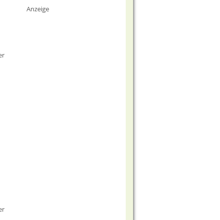
Anzeige
er
er